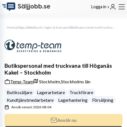
Logga in
Hem
Lediga jobb
Industri, lager & transport
Butikspersonal med truckvana till Höganäs Kakel – Stockholm
Butikspersonal med truckvana till Höganäs
Kakel – Stockholm
Temp-Team
Stockholm,
Stockholms län
Butikssäljare
Lagerarbetare
Truckförare
Kundtjänstmedarbetare
Lagerhantering
Försäljning
Ansök senast: 2026-08-04
Ansök nu