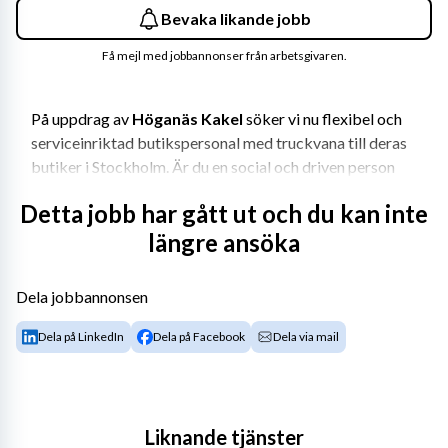
Bevaka likande jobb
Få mejl med jobbannonser från arbetsgivaren.
På uppdrag av 
Höganäs Kakel
 söker vi nu flexibel och 
serviceinriktad butikspersonal med truckvana till deras 
butiker i Stockholm. Är du en social och driven person 
som trivs i en kombination av kundkontakt, försäljning 
Detta jobb har gått ut och du kan inte
och lagerarbete? Då kan detta vara rätt möjlighet för 
längre ansöka
dig.
Om företaget
Dela jobbannonsen
Höganäs Kakel har funnits i Sverige sedan 1886 och bär 
Dela på LinkedIn
Dela på Facebook
Dela via mail
med stolthet sitt långa arv inom byggkeramik. Idag är 
CC Höganäs Byggkeramik AB en del av Ricchetti Group, 
en av Europas ledande koncerner inom byggkeramik 
med egen tillverkning i Italien och Portugal.
Liknande tjänster