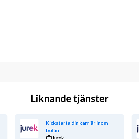
 butik
 arbeta med människor och trivs i ett 
 positiv inställning till både kunder 
ett krav)
Liknande tjänster
Kickstarta din karriär inom
bolån
Jurek
ustning, träning eller friluftsliv är 