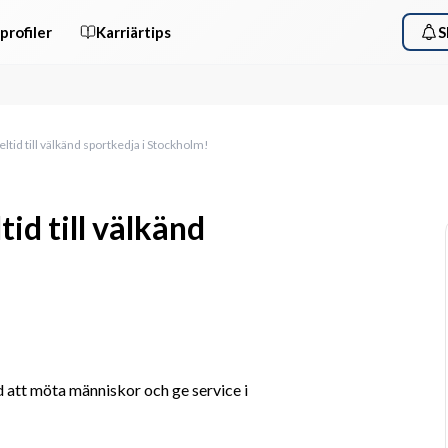
profiler
Karriärtips
S
tid till välkänd sportkedja i Stockholm!
id till välkänd
ed att möta människor och ge service i 