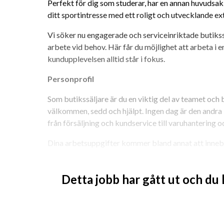
Perfekt för dig som studerar, har en annan huvudsakli
ditt sportintresse med ett roligt och utvecklande ex
Vi söker nu engagerade och serviceinriktade butikssäl
arbete vid behov. Här får du möjlighet att arbeta i e
kundupplevelsen alltid står i fokus.
Personprofil
Som butikssäljare är du en viktig del av teamet och bi
välkommen, sedd och hjälpt. Ingen dag är den andra 
från försäljning och kundservice till varuhantering 
Dina arbetsuppgifter kommer bland annat att inneb
•	Kassaarbete och försäljning
Detta jobb har gått ut och du
•	Personligt kundbemötande och rådgivning
•	Varuplock och påfyllning i butik
•	Larmning och hantering av varor