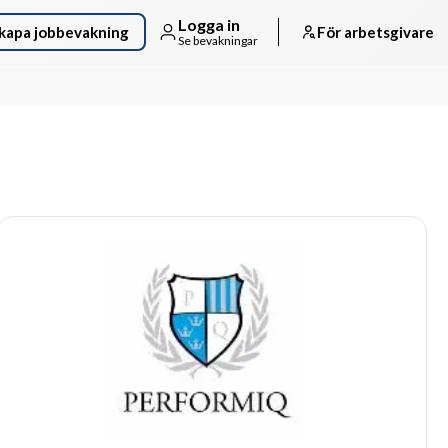
Logga in
kapa jobbevakning
För arbetsgivare
Se bevakningar