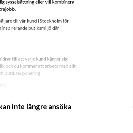
g sysselsättning eller vill kombinera 
trajobb.
jare till vår kund i Stockholm för 
n inspirerande butiksmiljö där 
drar till att varje kund känner sig 
lik och du kommer att arbeta med allt 
och butiksexponering.
ära:
 kan inte längre ansöka