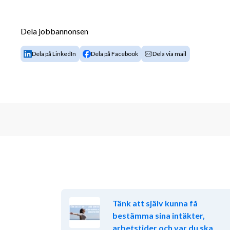
•	Att bidra till en välfylld, inspirerande och säljande
Dela jobbannonsen
Så, vem tror vi att du är?
Dela på LinkedIn
Dela på Facebook
Dela via mail
Vi söker dig som gillar att ta initiativ, tycker om att
högt tempo. Du är ansvarstagande, flexibel och har en
och kollegor.
För att lyckas i rollen ser vi att du:
•	Har erfarenhet av arbete inom butik och kassa (ej 
•	Talar och skriver svenska obehindrat
•	Är strukturerad och noggrann
•	Är flexibel och gärna hugger i där det behövs
Tänk att själv kunna få
•	Har ett genuint intresse för service och försäljning
bestämma sina intäkter,
arbetstider och var du ska
Har du dessutom kunskap eller ett intresse för sportutr