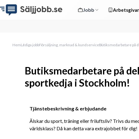
Jobb
Arbetsgivar
Hem
Lediga jobb
Försäljning, marknad & kundservice
Butiksmedarbetare på del
Butiksmedarbetare på delt
sportkedja i Stockholm!
Tjänstebeskrivning & erbjudande
Älskar du sport, träning eller friluftsliv? Trivs du m
världsklass? Då kan detta vara extrajobbet för dig!