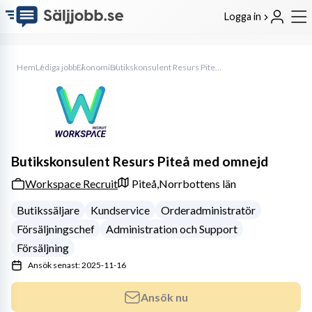
Logga in
Hem
Lediga jobb
Ekonomi
Butikskonsulent Resurs Piteå med omnejd
Butikskonsulent Resurs Piteå med omnejd
Workspace Recruit
Piteå,
Norrbottens län
Butikssäljare
Kundservice
Orderadministratör
Försäljningschef
Administration och Support
Försäljning
Ansök senast: 2025-11-16
Ansök nu