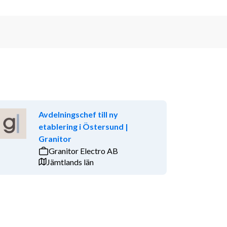
Avdelningschef till ny
etablering i Östersund |
Granitor
Granitor Electro AB
Jämtlands län