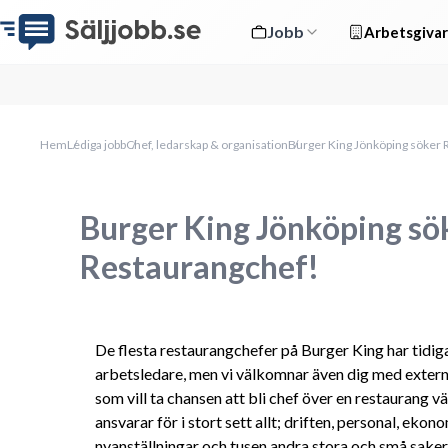
Jobb
Arbetsgivar
Hem
Lediga jobb
Chef, ledarskap & organisation
Burger King Jönköping söker 
Burger King Jönköping sö
Restaurangchef!
De flesta restaurangchefer på Burger King har tidig
arbetsledare, men vi välkomnar även dig med externa
som vill ta chansen att bli chef över en restaurang 
ansvarar för i stort sett allt; driften, personal, ekon
nyanställningar och tusen andra stora och små saker