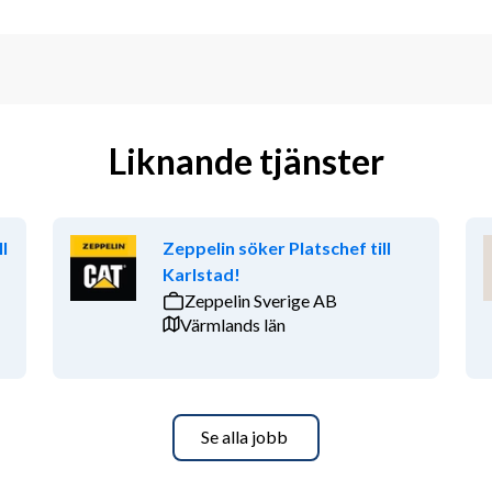
Liknande tjänster
l
Zeppelin söker Platschef till
Karlstad!
Zeppelin Sverige AB
Värmlands län
Se alla jobb