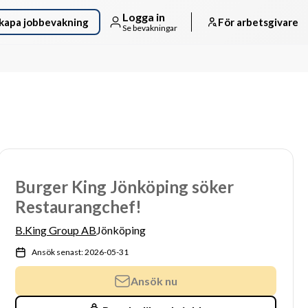
Logga in
kapa jobbevakning
För arbetsgivare
Se bevakningar
Burger King Jönköping söker
Restaurangchef!
B.King Group AB
Jönköping
Ansök senast: 2026-05-31
Ansök nu