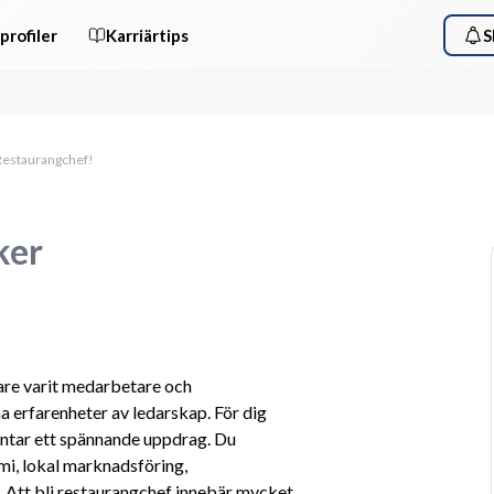
profiler
Karriärtips
S
Restaurangchef!
ker
are varit medarbetare och 
 erfarenheter av ledarskap. För dig 
väntar ett spännande uppdrag. Du 
omi, lokal marknadsföring, 
. Att bli restaurangchef innebär mycket 