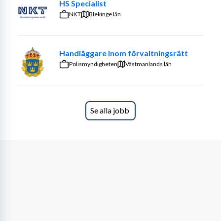
alkohol. Detta för att mäta om försäljningsenheten 
HS Specialist
begär legitimation på ålders begränsade varor.
NKT
Blekinge län
Tjänsten startar med intro i början på juni. Personen vi 
söker ska kunna fortsätta även till hösten.
Handläggare inom förvaltningsrätt
Polismyndigheten
Det går att söka tjänsten ihop med en vän, vänligen ange 
Västmanlands län
din väns namn i din ansökan så att vi får information om 
vem du söker tjänsten ihop med.
Form av ålderskontroller dvs. kontroller för att 
Se alla jobb
säkerställa att alkohol inte säljs till minderåriga. 
(Alkohollagen Kap 5 § 5)
. Dessa uppdrag handlar om just 
säkerställande av ålderkontroll genom provköp, för att 
vara provköpare i det åldersspann där ålderskontroll 
krävs behöver du alltid vara 20 år fyllda och/eller i 
närliggande högre ålder som är åldersrepresentativ för 
det lagliga inköpet av alkoholhaltig vara.
Detta för att säkra att alla provköp genomförs av en 