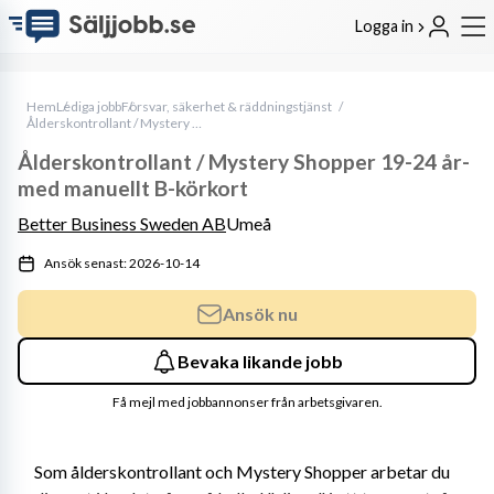
Logga in
Hem
Lediga jobb
Försvar, säkerhet & räddningstjänst
Ålderskontrollant / Mystery Shopper 19-24 år- med manuellt B-körkort
Ålderskontrollant / Mystery Shopper 19-24 år-
med manuellt B-körkort
Better Business Sweden AB
Umeå
Ansök senast: 2026-10-14
Ansök nu
Bevaka likande jobb
Få mejl med jobbannonser från arbetsgivaren.
Som ålderskontrollant och Mystery Shopper arbetar du 