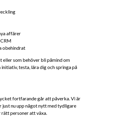
veckling
ya affärer
ch CRM
a obehindrat
erat eller som behöver bli påmind om 
nitiativ, testa, lära dig och springa på 
cket fortfarande går att påverka. Vi är 
 just nu upp något nytt med tydligare 
 rätt personer att växa.