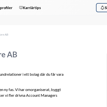
profiler
Karriärtips
S
oore AB
re AB
drelationer i ett bolag där du får vara 
i en ny fas. Vi har omorganiserat, byggt 
ker vi fler drivna Account Managers 