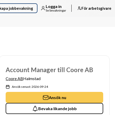
Logga in
kapa jobbevakning
För arbetsgivare
Se bevakningar
Account Manager till Coore AB
Coore AB
Halmstad
Ansök senast: 2026-09-24
Ansök nu
Bevaka likande jobb