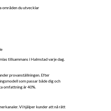
ka områden du utvecklar
le
amlas tillsammans i Halmstad varje dag. 
nder provanställningen. Efter 
ningsmodell som passar både dig och 
sta omfattning är 40%.
kanaler. Vi hjälper kunder att nå rätt 