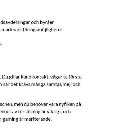
adsavdelningar och byråer
ta marknadsföringsmöjligheter
er
. Du gillar kundkontakt, vågar ta första 
n när det krävs många samtal, mejl och 
chen, men du behöver vara nyfiken på 
het av försäljning är viktigt, och 
r gaming är meriterande.