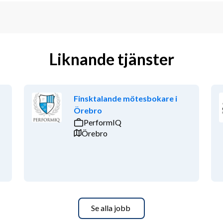
Liknande tjänster
Finsktalande mötesbokare i
Örebro
PerformIQ
Örebro
Se alla jobb