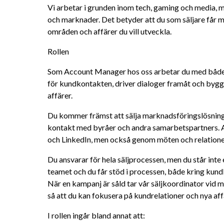
Vi arbetar i grunden inom tech, gaming och media, m
och marknader. Det betyder att du som säljare får mö
områden och affärer du vill utveckla.
Rollen
Som Account Manager hos oss arbetar du med både n
för kundkontakten, driver dialoger framåt och bygger
affärer.
Du kommer främst att sälja marknadsföringslösning
kontakt med byråer och andra samarbetspartners. Ar
och LinkedIn, men också genom möten och relationer
Du ansvarar för hela säljprocessen, men du står inte 
teamet och du får stöd i processen, både kring kund
När en kampanj är såld tar vår säljkoordinator vid m
så att du kan fokusera på kundrelationer och nya aff
I rollen ingår bland annat att: