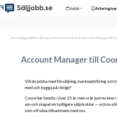
Jobb
Arbetsgivar
Hem
Lediga jobb
Försäljning, marknad & kundservice
Account Manager till C
Account Manager till Coo
Vill du jobba med försäljning, marknadsföring och kun
med och bygga på riktigt?
Coore har funnits i över 25 år, men vi är just nu inne 
om och skapat en tydligare säljstruktur — och nu sö
som vill växa tillsammans med oss.