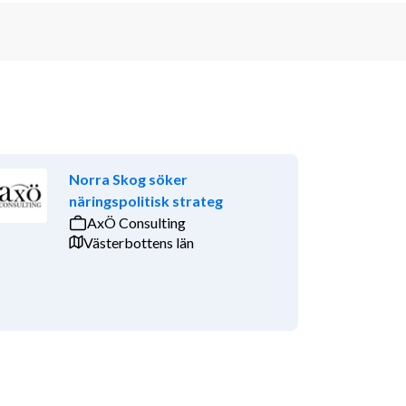
Norra Skog söker
näringspolitisk strateg
AxÖ Consulting
Västerbottens län