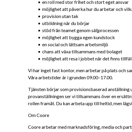
en roll med stor frihet och stort eget ansvar
möjlighet att påverka hur du arbetar och vil
provision utan tak
utbildning när du börjar
stöd från teamet genom säljprocessen
möjlighet att bygga egen kundstock
en social och lättsam arbetsmiljö
chans att växa tillsammans med bolaget
möjlighet att resa i jobbet när det finns tillfäl
Vi har inget fast kontor, men arbetar på plats och s
Våra arbetstider är i grunden 09.00–17.00.
Tjänsten börjar som provisionsbaserad anställning u
provanställningen ser vi tillsammans över en ersätt
rollen framåt. Du kan arbeta upp till heltid, men läg
Om Coore
Coore arbetar med marknadsföring, media och partner