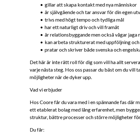
gillar att skapa kontakt med nya människor
är självgående och tar ansvar för din egen ut
trivs med högt tempo och tydliga mål
har ett naturligt driv och vill framåt
är relationsbyggande men också vågar jaga n
kan arbeta strukturerat med uppföljning o
pratar och skriver både svenska och engelsk
Det här är inte rätt roll för dig som vill ha allt serv
varje nästa steg. Hos oss passar du bäst om du vill ta i
möjligheter när de dyker upp.
Vad vi erbjuder
Hos Coore får du vara med i en spännande fas där my
ett etablerat bolag med lång erfarenhet, men bygger
struktur, bättre processer och större möjligheter för
Du får: