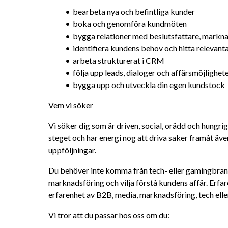
bearbeta nya och befintliga kunder
boka och genomföra kundmöten
bygga relationer med beslutsfattare, markn
identifiera kundens behov och hitta relevan
arbeta strukturerat i CRM
följa upp leads, dialoger och affärsmöjlighet
bygga upp och utveckla din egen kundstock
Vem vi söker
Vi söker dig som är driven, social, orädd och hungrig
steget och har energi nog att driva saker framåt äve
uppföljningar.
Du behöver inte komma från tech- eller gamingbrans
marknadsföring och vilja förstå kundens affär. Erfaren
erfarenhet av B2B, media, marknadsföring, tech elle
Vi tror att du passar hos oss om du: