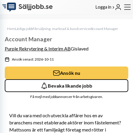
Logga in
Hem
Lediga jobb
Försäljning, marknad & kundservice
Account Manager
Account Manager
Purple Rekrytering & Interim AB
Gislaved
Ansök senast: 2026-10-11
Ansök nu
Bevaka likande jobb
Få mejl med jobbannonser från arbetsgivaren.
Vill du vara med och utveckla affärer hos en av 
branschens mest etablerade aktörer inom fästelement? 
Mattssons är ett familjeägt företag med rötter i 