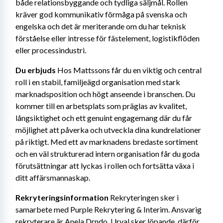
både relationsbyggande och tydliga säljmål. Rollen 
kräver god kommunikativ förmåga på svenska och 
engelska och det är meriterande om du har teknisk 
förståelse eller intresse för fästelement, logistikflöden 
eller processindustri.
Du erbjuds 
Hos Mattssons får du en viktig och central 
roll i en stabil, familjeägd organisation med stark 
marknadsposition och högt anseende i branschen. Du 
kommer till en arbetsplats som präglas av kvalitet, 
långsiktighet och ett genuint engagemang där du får 
möjlighet att påverka och utveckla dina kundrelationer 
på riktigt. Med ett av marknadens bredaste sortiment 
och en väl strukturerad intern organisation får du goda 
förutsättningar att lyckas i rollen och fortsätta växa i 
ditt affärsmannaskap.
Rekryteringsinformation 
Rekryteringen sker i 
samarbete med Purple Rekrytering & Interim. Ansvarig 
rekryterare är Anela Drndo. Urval sker löpande, därför 