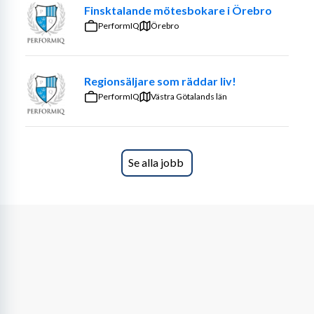
Finsktalande mötesbokare i Örebro
• Ett målmedvetet team som stöttar, pushar och 
PerformIQ
Örebro
utvecklar dig
• Tävlingar, bonusar och resor som belönar din 
Regionsäljare som räddar liv!
prestation
PerformIQ
Västra Götalands län
• Möjlighet till karriärutveckling och fler förmåner 
baserat på dina resultat
👤 Vi söker dig som
Se alla jobb
• Tar eller nyligen tagit studenten
• Vill komma igång direkt istället för att stå still
• Är social och trygg i att möta nya människor
• Har energi, driv och vill utvecklas
• Ser möjligheter och är redo att jobba för din framtid