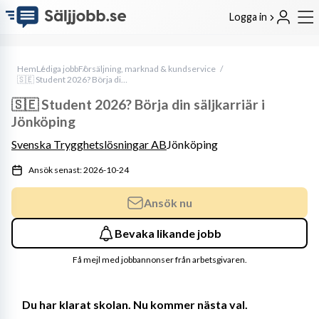
Logga in
Hem
Lediga jobb
Försäljning, marknad & kundservice
🇸🇪 Student 2026? Börja din säljkarriär i Jönköping
🇸🇪 Student 2026? Börja din säljkarriär i
Jönköping
Svenska Trygghetslösningar AB
Jönköping
Ansök senast: 2026-10-24
Ansök nu
Bevaka likande jobb
Få mejl med jobbannonser från arbetsgivaren.
Du har klarat skolan. Nu kommer nästa val.